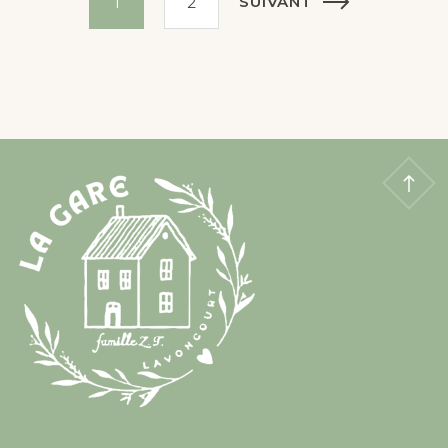
SUIVANT
1
2
des
publications