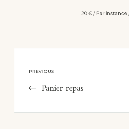
20
€
/ Par instance /
Navigation
PREVIOUS
de
Panier repas
l’article