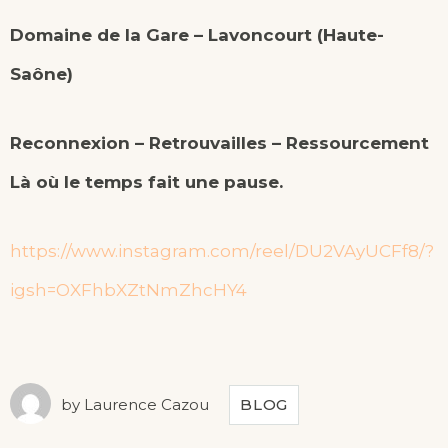
Domaine de la Gare – Lavoncourt (Haute-
Saône)
Reconnexion – Retrouvailles – Ressourcement
Là où le temps fait une pause.
https://www.instagram.com/reel/DU2VAyUCFf8/?
igsh=OXFhbXZtNmZhcHY4
by
Laurence Cazou
BLOG